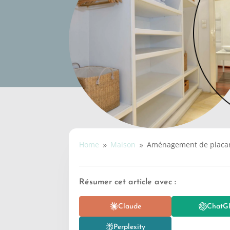
Home
Maison
Aménagement de placa
9
9
Résumer cet article avec :
Claude
ChatG
Perplexity