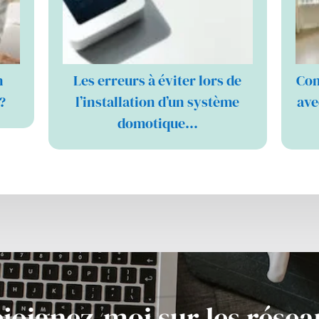
n
Les erreurs à éviter lors de
Com
?
l’installation d’un système
ave
domotique…
joignez-moi sur les rése