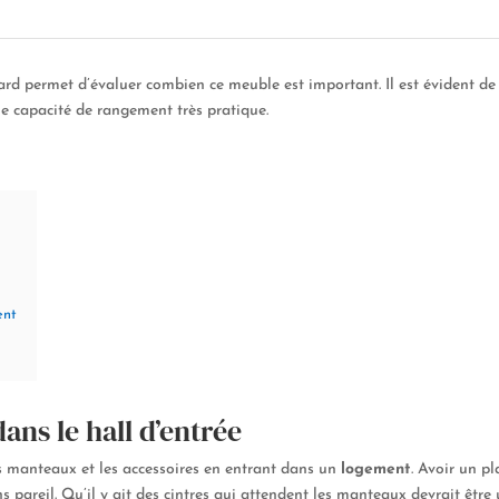
permet d’évaluer combien ce meuble est important. Il est évident de s
e capacité de rangement très pratique.
ent
ns le hall d’entrée
les manteaux et les accessoires en entrant dans un
logement
. Avoir un p
ns pareil. Qu’il y ait des cintres qui attendent les manteaux devrait êt