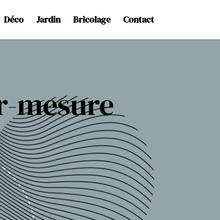
Déco
Jardin
Bricolage
Contact
r-mesure