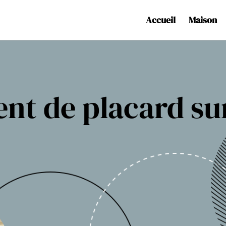
Accueil
Maison
t de placard su