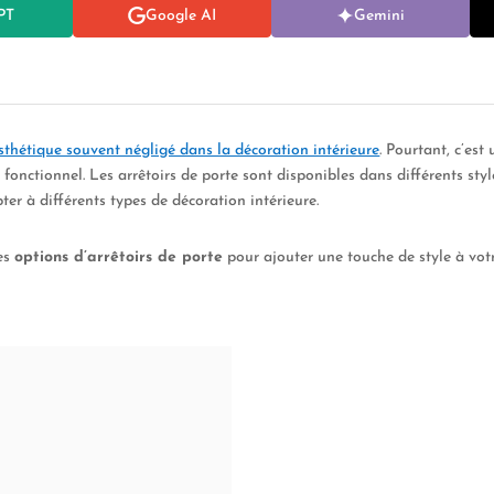
PT
Google AI
Gemini
sthétique souvent négligé dans la décoration intérieure
. Pourtant, c’es
 fonctionnel. Les arrêtoirs de porte sont disponibles dans différents style
ter à différents types de décoration intérieure.
tes
options d’arrêtoirs de porte
pour ajouter une touche de style à votr