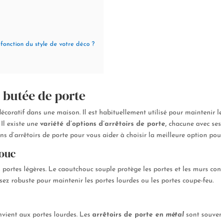
fonction du style de votre déco ?
e butée de porte
décoratif dans une maison. Il est habituellement utilisé pour maintenir l
 Il existe une
variété d’options d’arrêtoirs de porte
,
chacune avec ses
ons d’arrêtoirs de porte pour vous aider à choisir la meilleure option po
houc
ortes légères. Le caoutchouc souple protège les portes et les murs contre 
 assez robuste pour maintenir les portes lourdes ou les portes coupe-feu.
onvient aux portes lourdes. Les
arrêtoirs de porte en
métal
sont souve