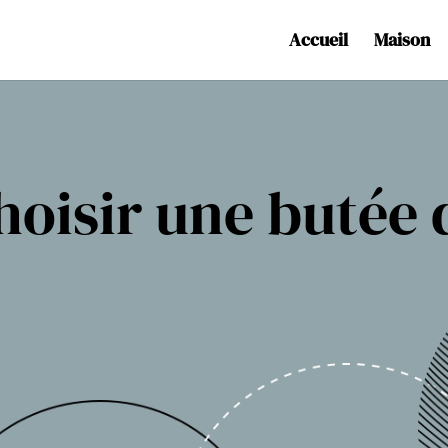
Accueil
Maison
isir une butée 