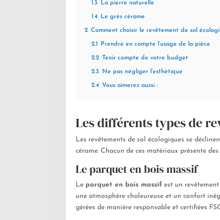
1.3
La pierre naturelle
1.4
Le grès cérame
2
Comment choisir le revêtement de sol écologi
2.1
Prendre en compte l’usage de la pièce
2.2
Tenir compte de votre budget
2.3
Ne pas négliger l’esthétique
2.4
Vous aimerez aussi :
Les différents types de r
Les revêtements de sol écologiques se déclinent
cérame. Chacun de ces matériaux présente des a
Le parquet en bois massif
Le
parquet en bois massif
est un revêtement d
une atmosphère chaleureuse et un confort inéga
gérées de manière responsable et certifiées F