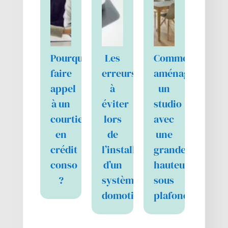
Pourquoi
Les
Comment
faire
erreurs
aménager
appel
à
un
à un
éviter
studio
courtier
lors
avec
en
de
une
crédit
l’installation
grande
conso
d’un
hauteur
?
système
sous
domotique…
plafond…