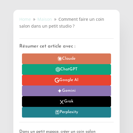
Home
Maison
Comment faire un coin
9
9
salon dans un petit studio ?
Résumer cet article avec :
Claude
ChatGPT
Google AI
Gemini
Grok
Perplexity
Dans un petit espace, créer un coin salon