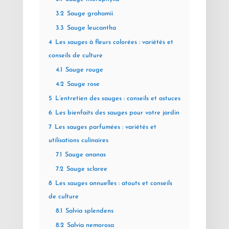
3.2
Sauge grahamii
3.3
Sauge leucantha
4
Les sauges à fleurs colorées : variétés et
conseils de culture
4.1
Sauge rouge
4.2
Sauge rose
5
L’entretien des sauges : conseils et astuces
6
Les bienfaits des sauges pour votre jardin
7
Les sauges parfumées : variétés et
utilisations culinaires
7.1
Sauge ananas
7.2
Sauge sclaree
8
Les sauges annuelles : atouts et conseils
de culture
8.1
Salvia splendens
8.2
Salvia nemorosa