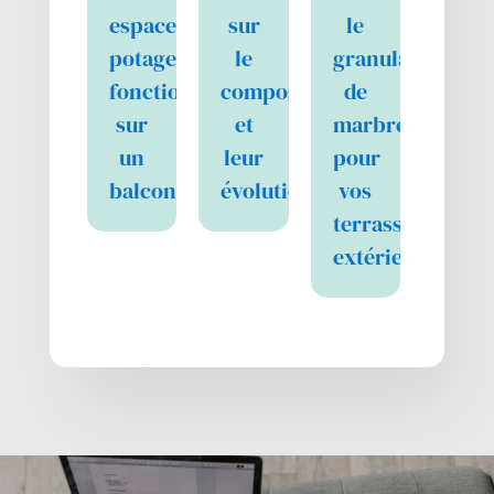
espace
sur
le
potager
le
granulat
fonctionnel
compostage
de
sur
et
marbre
un
leur
pour
balcon
évolution
vos
terrasses
extérieures…