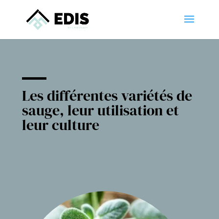
Les différentes variétés de
sauge, leur utilisation et
leur culture