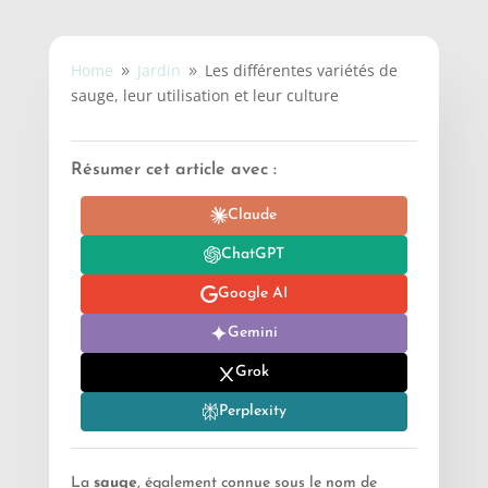
Home
Jardin
Les différentes variétés de
9
9
sauge, leur utilisation et leur culture
Résumer cet article avec :
Claude
ChatGPT
Google AI
Gemini
Grok
Perplexity
La
sauge
, également connue sous le nom de