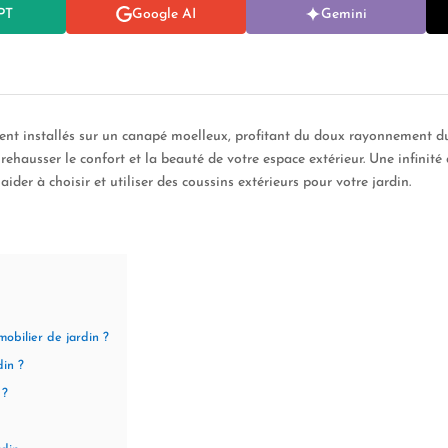
PT
Google AI
Gemini
nt installés sur un canapé moelleux, profitant du doux rayonnement du s
ehausser le confort et la beauté de votre espace extérieur. Une infinité d
aider à choisir et utiliser des coussins extérieurs pour votre jardin.
obilier de jardin ?
din ?
 ?