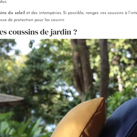
dus.
ins du soleil
et des intempéries. Si possible, rangez vos coussins à l’inté
sse de protection pour les couvrir.
s coussins de jardin ?