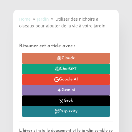
Home
Jardin
Utiliser des nichoirs à
9
9
oiseaux pour ajouter de la vie à votre jardin.
Résumer cet article avec :
Claude
ChatGPT
Google AI
Gemini
Grok
Perplexity
L’hiver
s’installe doucement et le
jardin
semble se