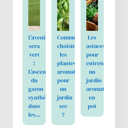
L’avenir
Comment
Les
sera
choisir
astuces
vert
les
pour
!
plantes
entretenir
L’ascension
aromatiques
un
du
pour
jardin
gazon
un
aromatique
synthétique
jardin
en
dans
sec
pot
les…
?