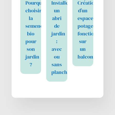
Pourquoi
Installer
Création
choisir
un
d’un
la
abri
espace
semence
de
potager
bio
jardin
fonctionnel
pour
:
sur
son
avec
un
jardin
ou
balcon
?
sans
plancher…