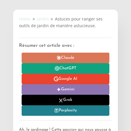
Home
Jardin
Astuces pour ranger ses
9
9
outils de jardin de manière astucieuse.
Résumer cet article avec :
Claude
ChatGPT
Google AI
Gemini
Grok
Perplexity
Ah, le jardinage ! Cette passion qui nous pousse à