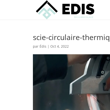
scie-circulaire-thermi
par
Édis
|
Oct 4, 2022