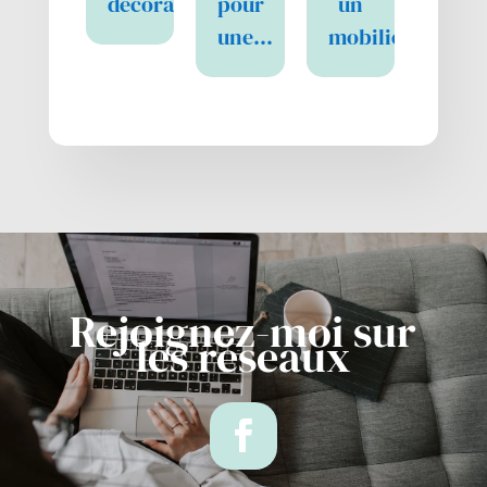
décoration…
pour
un
une…
mobilier…
Rejoignez-moi sur
les réseaux