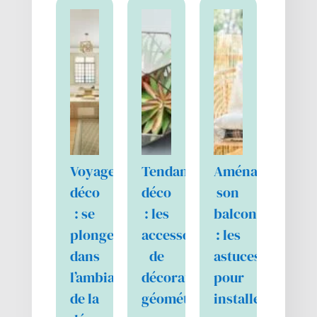
Voyage
Tendance
Aménager
déco
déco
son
: se
: les
balcon
plonger
accessoires
: les
dans
de
astuces
l’ambiance
décoration
pour
de la
géométriques
installer