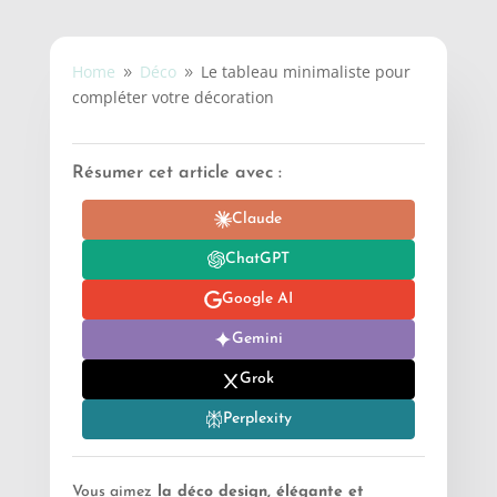
Home
Déco
Le tableau minimaliste pour
9
9
compléter votre décoration
Résumer cet article avec :
Claude
ChatGPT
Google AI
Gemini
Grok
Perplexity
Vous aimez
la déco design, élégante et