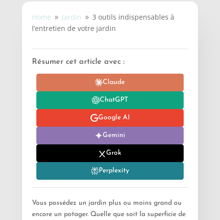
Home
Jardin
3 outils indispensables à
9
9
l’entretien de votre jardin
Résumer cet article avec :
Claude
ChatGPT
Google AI
Gemini
Grok
Perplexity
Vous possédez un jardin plus ou moins grand ou
encore un potager. Quelle que soit la superficie de