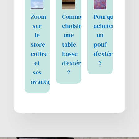
Zoom
Comment
Pourquoi
sur
choisir
acheter
le
une
un
store
table
pouf
coffre
basse
d’extérieur
et
d’extérieur
?
ses
?
avantages